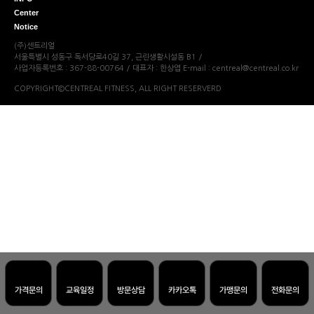
Center
Notice
(주)센트리얼
서울특별시 성동구 독서당로40길 37, 근린생활시설동 B1
/
사업자등록번호 : 367-88-00764
/
대표자 : 한상엽
E-mail : centreal@centreal.co.kr
COPYRIGHT©CENTREAL FITNESS, ALL RIGHT RESERVERD
가격문의
교육일정
방문상담
카카오톡
가맹문의
전화문의